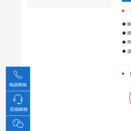
◆ 
◆ 
◆ 
◆ 