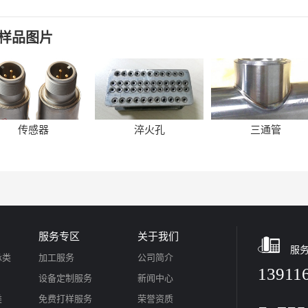
样品图片
传感器
淬火孔
三通管
服务专区
关于我们
服
承类
加工服务
公司简介
13911
设备定制服务
新闻中心
类
免费打样服务
荣誉资质