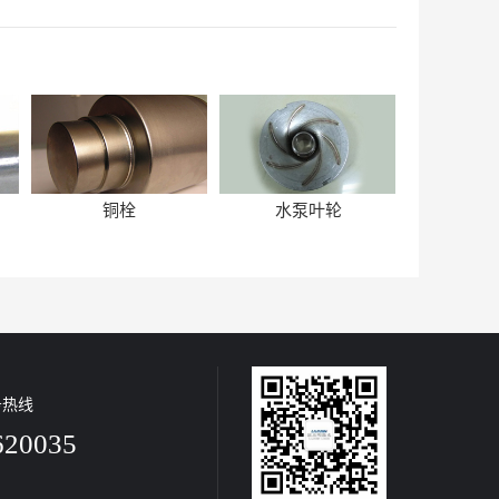
铜栓
水泵叶轮
务热线
620035